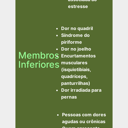
estresse
Dor no quadril
Síndrome do
piriforme
Dor no joelho
Membros
Encurtamentos
Inferiores
musculares
(isquiotibiais,
quadríceps,
panturrilhas)
Dor irradiada para
pernas
Pessoas com dores
agudas ou crônicas