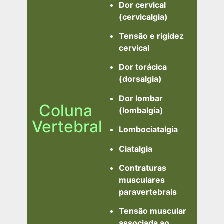
Dor cervical
(cervicalgia)
Tensão e rigidez
cervical
Dor torácica
(dorsalgia)
Dor lombar
Coluna
(lombalgia)
Vertebral
Lombociatalgia
Ciatalgia
Contraturas
musculares
paravertebrais
Tensão muscular
associada ao