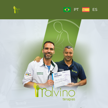
PT
ES